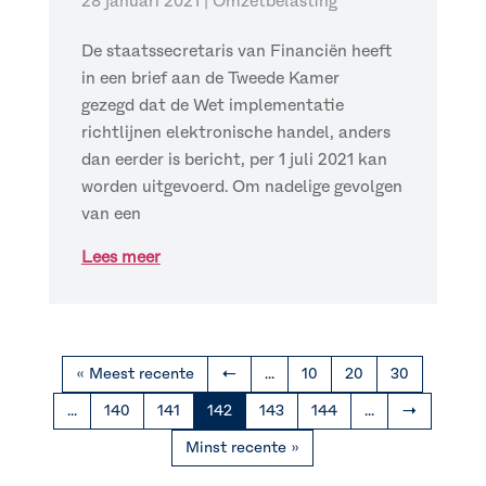
28 januari 2021
|
Omzetbelasting
De staatssecretaris van Financiën heeft
in een brief aan de Tweede Kamer
gezegd dat de Wet implementatie
richtlijnen elektronische handel, anders
dan eerder is bericht, per 1 juli 2021 kan
worden uitgevoerd. Om nadelige gevolgen
van een
Lees meer
« Meest recente
←
...
10
20
30
...
140
141
142
143
144
...
→
Minst recente »