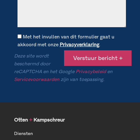
Met het invullen van dit formulier gaat u
akkoord met onze
Privacyverklaring
.
Deze site wordt
beschermd door
reCAPTCHA en het Google
Privacybeleid
en
Servicevoorwaarden
zijn van toepassing.
Otten
+
Kampschreur
Diensten