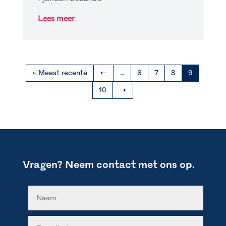
Lees meer
« Meest recente
←
...
6
7
8
9
10
→
Vragen? Neem contact met ons op.