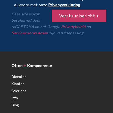
akkoord met onze
Privacyverklaring
.
Deze site wordt
beschermd door
reCAPTCHA en het Google
Privacybeleid
en
Servicevoorwaarden
zijn van toepassing.
Otten
+
Kampschreur
Diensten
Klanten
Over ons
Info
Blog