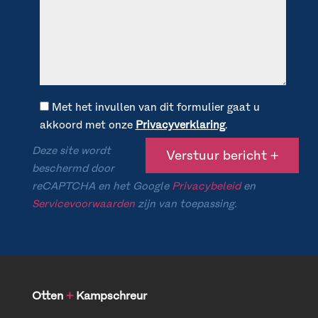
Met het invullen van dit formulier gaat u
akkoord met onze
Privacyverklaring
.
Deze site wordt
beschermd door
reCAPTCHA en het Google
Privacybeleid
en
Servicevoorwaarden
zijn van toepassing.
Otten
+
Kampschreur