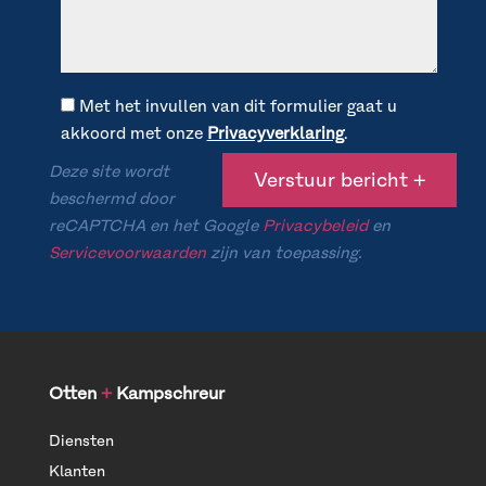
Met het invullen van dit formulier gaat u
akkoord met onze
Privacyverklaring
.
Deze site wordt
beschermd door
reCAPTCHA en het Google
Privacybeleid
en
Servicevoorwaarden
zijn van toepassing.
Otten
+
Kampschreur
Diensten
Klanten