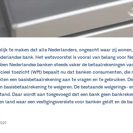
lijk te maken dat alle Nederlanders, ongeacht waar zij wonen,
ederlandse bank. Het wetsvoorstel is vooral van belang voor N
bben Nederlandse banken steeds vaker de betaalrekeningen va
cieel toezicht (Wft) bepaalt nu dat banken consumenten, die 
tellen een basisbetaalrekening aan te vragen en te gebruiken. 
basisbetaalrekening te weigeren. De bestaande weigerings- en
stand. Daar wordt aan toegevoegd dat een bank geen bankreken
n land waar een vestigingsvereiste voor banken geldt en de ban
2021