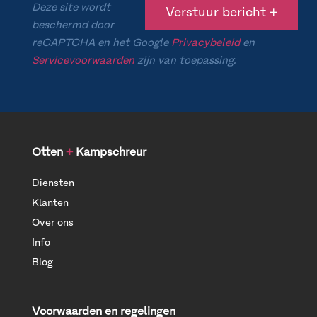
Deze site wordt
beschermd door
reCAPTCHA en het Google
Privacybeleid
en
Servicevoorwaarden
zijn van toepassing.
Otten
+
Kampschreur
Diensten
Klanten
Over ons
Info
Blog
Voorwaarden en regelingen