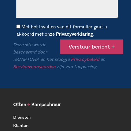
Met het invullen van dit formulier gaat u
akkoord met onze
Privacyverklaring
.
Deze site wordt
beschermd door
reCAPTCHA en het Google
Privacybeleid
en
Servicevoorwaarden
zijn van toepassing.
Otten
+
Kampschreur
Diensten
Klanten