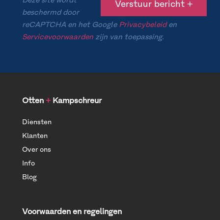
Deze site wordt
beschermd door
reCAPTCHA en het Google
Privacybeleid
en
Servicevoorwaarden
zijn van toepassing.
Otten
+
Kampschreur
Diensten
Klanten
Over ons
Info
Blog
Voorwaarden en regelingen