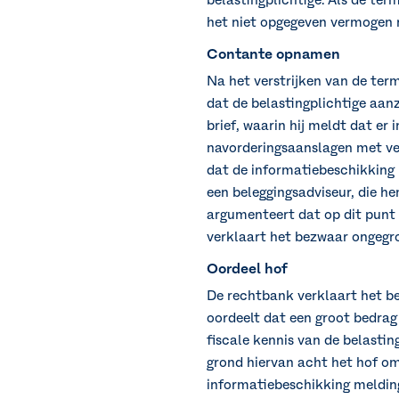
belastingplichtige. Als de ter
het niet opgegeven vermogen ru
Contante opnamen
Na het verstrijken van de ter
dat de belastingplichtige aan
brief, waarin hij meldt dat er
navorderingsaanslagen met verg
dat de informatiebeschikking
een beleggingsadviseur, die h
argumenteert dat op dit punt g
verklaart het bezwaar ongegro
Oordeel hof
De rechtbank verklaart het be
oordeelt dat een groot bedrag 
fiscale kennis van de belastin
grond hiervan acht het hof om
informatiebeschikking melding