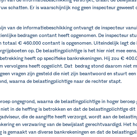
mijn van de informatiebeschikking verstrijkt, draait de bewijsla
w schatten. Er is waarschijnlijk nog geen inspecteur geweest d
mijn van de informatiebeschikking ontvangt de inspecteur vanu
zienlijke bedragen contant heeft opgenomen. De inspecteur stuu
 in totaal € 460.000 contant is opgenomen. Uiteindelijk legt de
rijpboeten op. De belastingplichtige is het hier niet mee eens.
 betrekking heeft op specifieke bankrekeningen. Hij zou € 40
em vervolgens heeft opgelicht. Dat bedrag stond daarom niet m
een vragen zijn gesteld die niet zijn beantwoord en stuurt een
nd, waarna de belastingplichtige naar de rechter stapt.
roep ongegrond, waarna de belastingplichtige in hoger beroep g
niet in de heffing is betrokken en dat de belastingplichtige di
gadviseur, die de aangifte heeft verzorgd, wordt aan de belasti
kering en verzwaring van de bewijslast gerechtvaardigd. Het ho
 is gemaakt van diverse bankrekeningen en dat de belastingpl