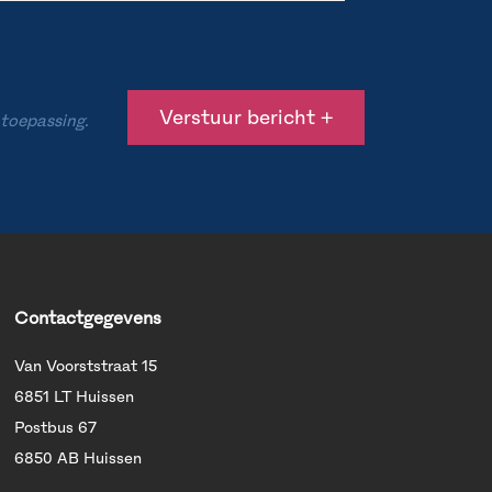
 toepassing.
Contactgegevens
Van Voorststraat 15
6851 LT Huissen
Postbus 67
6850 AB Huissen