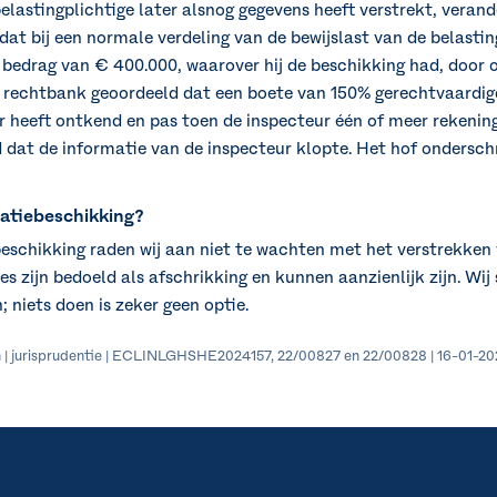
lastingplichtige later alsnog gegevens heeft verstrekt, verande
dat bij een normale verdeling van de bewijslast van de belasti
n bedrag van € 400.000, waarover hij de beschikking had, door o
de rechtbank geoordeeld dat een boete van 150% gerechtvaardi
er heeft ontkend en pas toen de inspecteur één of meer rekeni
 dat de informatie van de inspecteur klopte. Het hof onderschr
atiebeschikking?
beschikking raden wij aan niet te wachten met het verstrekken
s zijn bedoeld als afschrikking en kunnen aanzienlijk zijn. Wi
; niets doen is zeker geen optie.
 | jurisprudentie | ECLINLGHSHE2024157, 22/00827 en 22/00828 | 16-01-2