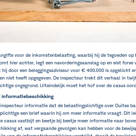
angifte voor de inkomstenbelasting, waarbij hij de tegoeden o
omt hier achter, legt een navorderingsaanslag op en eist forse 
 hij door een beleggingsadviseur voor € 400.000 is opgelicht e
 niet heeft opgegeven. De inspecteur trekt dit verhaal in twij
ichtige ongegrond. Uiteindelijk moet het hof over de casus oord
g informatiebeschikking
inspecteur informatie dat de belastingplichtige over Duitse b
plichtige een brief waarin hij om meer informatie vraagt. Dit l
e casus vastbijt en beetje bij beetje meer informatie naar boven
hikking af, wat vergaande gevolgen kan hebben voor de bewijsp