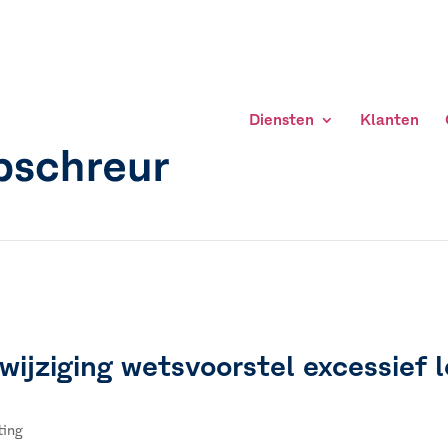
Diensten
Klanten
ijziging wetsvoorstel excessief l
ting