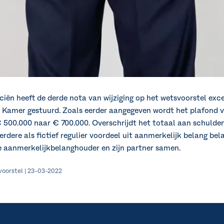
iën heeft de derde nota van wijziging op het wetsvoorstel exces
Kamer gestuurd. Zoals eerder aangegeven wordt het plafond voo
500.000 naar € 700.000. Overschrijdt het totaal aan schulde
rdere als fictief regulier voordeel uit aanmerkelijk belang be
aanmerkelijkbelanghouder en zijn partner samen.
svoorstel | 23-03-2022