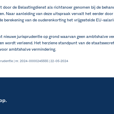
t door de Belastingdienst als richtsnoer genomen bij de behand
n. Naar aanleiding van deze uitspraak vervalt het eerder door
e berekening van de ouderenkorting het vrijgestelde EU-salari
mt nieuwe jurisprudentie op grond waarvan geen ambtshalve ve
n wordt verleend. Het herziene standpunt van de staatssecret
 voor ambtshalve vermindering.
isprudentie | nr. 2024-0000245555 | 22-05-2024
op.