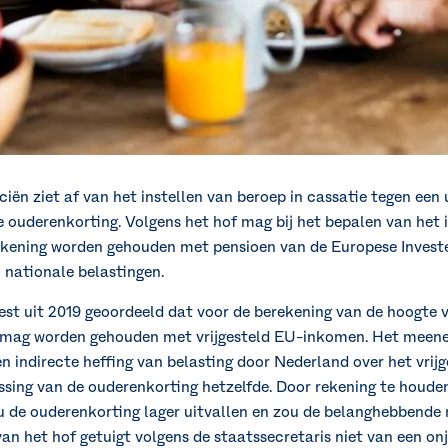
ciën ziet af van het instellen van beroep in cassatie tegen ee
 ouderenkorting. Volgens het hof mag bij het bepalen van het
ekening worden gehouden met pensioen van de Europese Investe
n nationale belastingen.
est uit 2019 geoordeeld dat voor de berekening van de hoogte
g mag worden gehouden met vrijgesteld EU-inkomen. Het meene
indirecte heffing van belasting door Nederland over het vrij
sing van de ouderenkorting hetzelfde. Door rekening te houde
u de ouderenkorting lager uitvallen en zou de belanghebbende
n het hof getuigt volgens de staatssecretaris niet van een onj