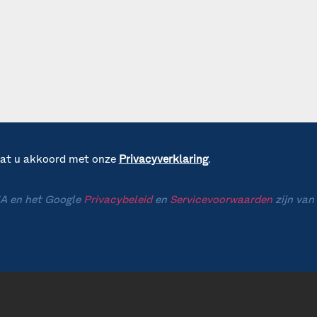
gaat u akkoord met onze
Privacyverklaring
.
A en het Google
Privacybeleid
en
Servicevoorwaarden
zijn van