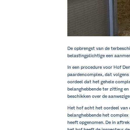
De opbrengst van de terbesch
belastingplichtige een aanmer
In een procedure voor Hof Den
paardencomplex, dat volgens d
oordeel dat het gehele complex
belanghebbende ter zitting en 
beschikken over de aanwezige 
Het hof acht het oordeel van 
belanghebbende het complex in
heeft opgenomen. De in aftre
het hof heeft de inspecteur 