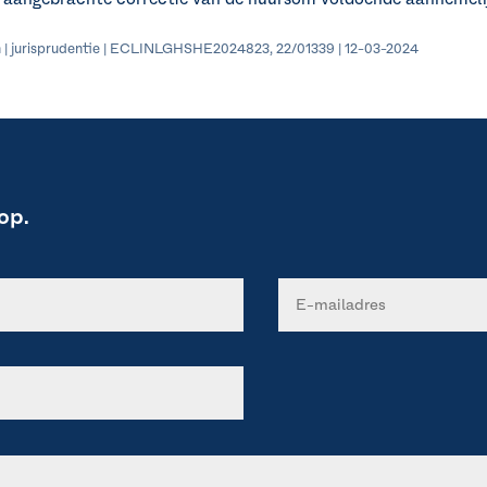
 | jurisprudentie | ECLINLGHSHE2024823, 22/01339 | 12-03-2024
op.