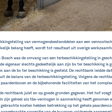
ikkingstelling van vermogensbestanddelen aan een vennootsch
kelijk belang heeft, wordt tot resultaat uit overige werkzaam
 Bosch was de omvang van een terbeschikkingstelling in geschi
e eigenaar slechts gedeeltelijk aan zijn bv ter beschikking is 
 aan de bv ter beschikking is gesteld. De rechtbank leidde dat
uit de balans van de terbeschikkingstelling. Volgens de rechtba
paardenboxen en de bijbehorende faciliteiten van het complex
de rechtbank juist en op goede gronden gegeven. Het hof voegt
 zijn geheel als tbs-vermogen in aanmerking heeft genomen en 
k gebrachte kosten hebben betrekking op het gehele paardenco
de aangebrachte correctie van de huursom voldoende aannemel