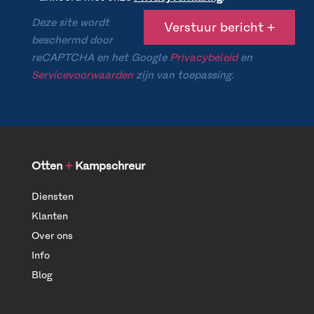
Deze site wordt
beschermd door
reCAPTCHA en het Google
Privacybeleid
en
Servicevoorwaarden
zijn van toepassing.
Otten
+
Kampschreur
Diensten
Klanten
Over ons
Info
Blog