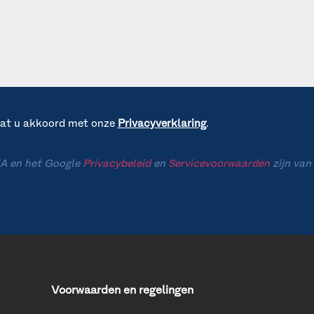
gaat u akkoord met onze
Privacyverklaring
.
A en het Google
Privacybeleid
en
Servicevoorwaarden
zijn van
Voorwaarden en regelingen