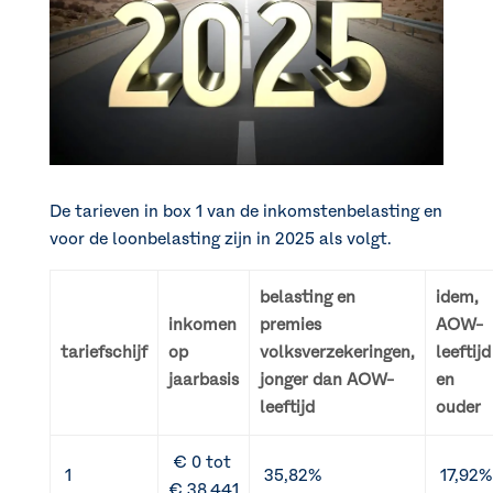
De tarieven in box 1 van de inkomstenbelasting en
voor de loonbelasting zijn in 2025 als volgt.
belasting en
idem,
inkomen
premies
AOW-
tariefschijf
op
volksverzekeringen,
leeftijd
jaarbasis
jonger dan AOW-
en
leeftijd
ouder
€ 0 tot
1
35,82%
17,92%
€ 38.441