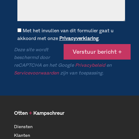
Met het invullen van dit formulier gaat u
akkoord met onze
Privacyverklaring
.
Deze site wordt
beschermd door
reCAPTCHA en het Google
Privacybeleid
en
Servicevoorwaarden
zijn van toepassing.
Otten
+
Kampschreur
Diensten
Klanten