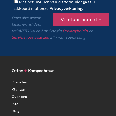
Met het invullen van dit formulier gaat u
akkoord met onze
Privacyverklaring
.
Deze site wordt
beschermd door
reCAPTCHA en het Google
Privacybeleid
en
Servicevoorwaarden
zijn van toepassing.
Otten
+
Kampschreur
Diensten
Klanten
Over ons
Info
Blog