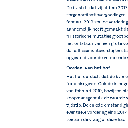
De bv stelt dat zij ultimo 201
zorgcoördinatievergoedingen. D
februari 2019 zou de vorderin
aannemelijk heeft gemaakt dat
"Historische mutaties grootb
het ontstaan van een grote vor
de faillissementsverslagen sta
opgesteld voor de vermeende 
Oordeel van het hof
Het hof oordeelt dat de bv ni
franchisegever. Ook de in hog
van februari 2019, bewijzen ni
koopmansgebruik de waarde va
tijdstip. De enkele omstandighe
eventuele vordering eind 2017
toe aan de vraag of deze had