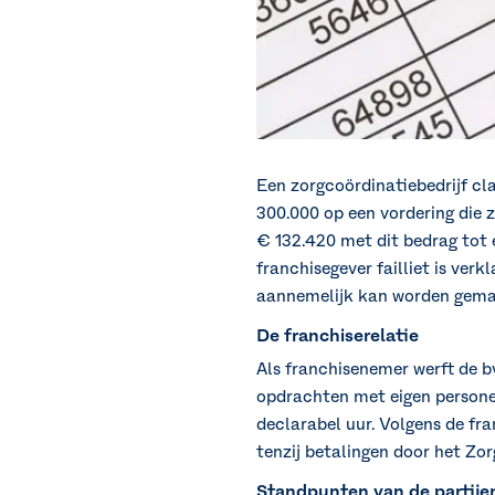
Een zorgcoördinatiebedrijf cl
300.000 op een vordering die z
€ 132.420 met dit bedrag tot e
franchisegever failliet is ver
aannemelijk kan worden gemaak
De franchiserelatie
Als franchisenemer werft de bv
opdrachten met eigen persone
declarabel uur. Volgens de fr
tenzij betalingen door het Zo
Standpunten van de partije