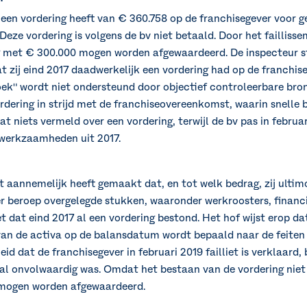
7 een vordering heeft van € 360.758 op de franchisegever voor 
eze vordering is volgens de bv niet betaald. Door het failliss
g met € 300.000 mogen worden afgewaardeerd. De inspecteur st
 zij eind 2017 daadwerkelijk een vordering had op de franchise
oek" wordt niet ondersteund door objectief controleerbare br
dering in strijd met de franchiseovereenkomst, waarin snelle b
at niets vermeld over een vordering, terwijl de bv pas in februa
werkzaamheden uit 2017.
et aannemelijk heeft gemaakt dat, en tot welk bedrag, zij ultim
er beroep overgelegde stukken, waaronder werkroosters, financ
et dat eind 2017 al een vordering bestond. Het hof wijst erop d
n de activa op de balansdatum wordt bepaald naar de feiten
id dat de franchisegever in februari 2019 failliet is verklaard,
 al onvolwaardig was. Omdat het bestaan van de vordering niet
 mogen worden afgewaardeerd.