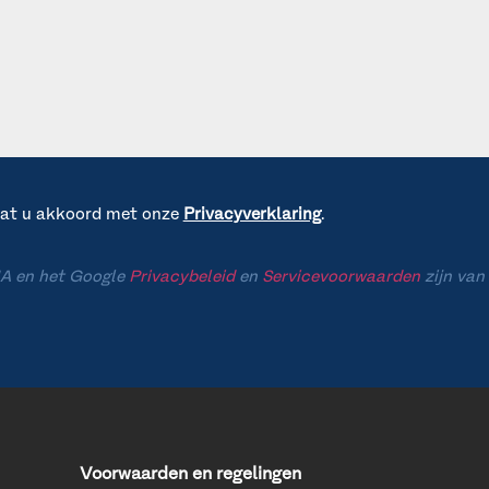
gaat u akkoord met onze
Privacyverklaring
.
A en het Google
Privacybeleid
en
Servicevoorwaarden
zijn van
Voorwaarden en regelingen