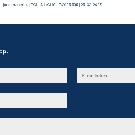
 | jurisprudentie | ECLI:NL:GHSHE:2025:535 | 25-02-2025
op.