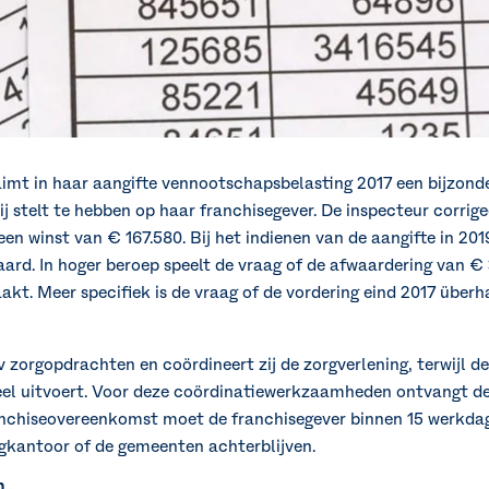
aimt in haar aangifte vennootschapsbelasting 2017 een bijzon
ij stelt te hebben op haar franchisegever. De inspecteur corrig
en winst van € 167.580. Bij het indienen van de aangifte in 2019
klaard. In hoger beroep speelt de vraag of de afwaardering van 
t. Meer specifiek is de vraag of de vordering eind 2017 überh
 zorgopdrachten en coördineert zij de zorgverlening, terwijl d
el uitvoert. Voor deze coördinatiewerkzaamheden ontvangt de
anchiseovereenkomst moet de franchisegever binnen 15 werkdag
rgkantoor of de gemeenten achterblijven.
n