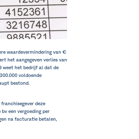
dere waardevermindering van €
eert het aangegeven verlies van
 weet het bedrijf al dat de
€ 300.000 voldoende
aupt bestond.
e franchisegever deze
 bv een vergoeding per
en na facturatie betalen,