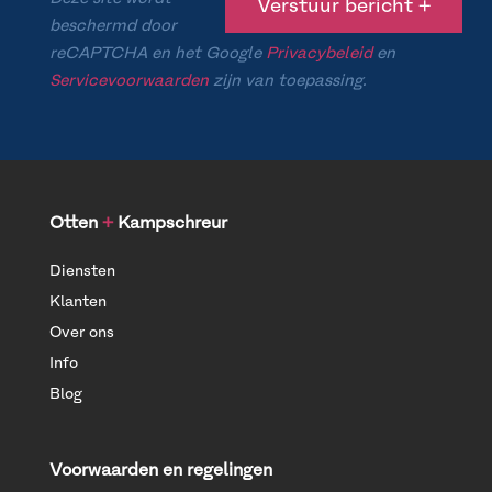
beschermd door
reCAPTCHA en het Google
Privacybeleid
en
Servicevoorwaarden
zijn van toepassing.
Otten
+
Kampschreur
Diensten
Klanten
Over ons
Info
Blog
Voorwaarden en regelingen