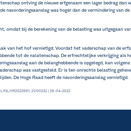
atenschap ontving de nieuwe erfgenaam een lager bedrag dan w
de navorderingsaanslag was hoger dan de vermindering van de
cht, omdat bij de berekening van de belasting was uitgegaan 
ak van het hof vernietigd. Voordat het vaderschap van de erfl
ende tot de nalatenschap. De erfrechtelijke verkrijging als he
eringsaanslag aan de belanghebbende is opgelegd, kan volgens
derschap was vastgesteld. Er is ten onrechte belasting gehev
erlijden. De Hoge Raad heeft de navorderingsaanslag vernietigd.
 ECLINLHR2022661, 21/00232 | 28-04-2022