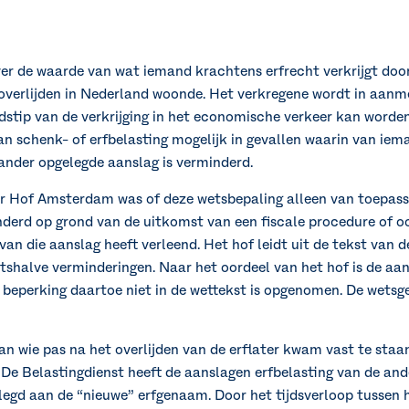
er de waarde van wat iemand krachtens erfrecht verkrijgt door
jn overlijden in Nederland woonde. Het verkregene wordt in aa
jdstip van de verkrijging in het economische verkeer kan worde
n schenk- of erfbelasting mogelijk in gevallen waarin van iema
ander opgelegde aanslag is verminderd.
r Hof Amsterdam was of deze wetsbepaling alleen van toepassi
nderd op grond van de uitkomst van een fiscale procedure of 
n die aanslag heeft verleend. Het hof leidt uit de tekst van d
shalve verminderingen. Naar het oordeel van het hof is de aan
 beperking daartoe niet in de wettekst is opgenomen. De wetsges
n wie pas na het overlijden van de erflater kwam vast te staan 
 De Belastingdienst heeft de aanslagen erfbelasting van de and
egd aan de “nieuwe” erfgenaam. Door het tijdsverloop tussen he