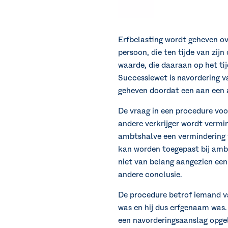
Erfbelasting wordt geheven ov
persoon, die ten tijde van zi
waarde, die daaraan op het ti
Successiewet is navordering va
geheven doordat een aan een 
De vraag in een procedure voo
andere verkrijger wordt vermi
ambtshalve een vermindering va
kan worden toegepast bij ambt
niet van belang aangezien een
andere conclusie.
De procedure betrof iemand va
was en hij dus erfgenaam was.
een navorderingsaanslag opgel