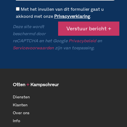
Met het invullen van dit formulier gaat u
akkoord met onze
Privacyverklaring
.
Deze site wordt
beschermd door
reCAPTCHA en het Google
Privacybeleid
en
Servicevoorwaarden
zijn van toepassing.
Otten
+
Kampschreur
Diensten
Klanten
Over ons
Info