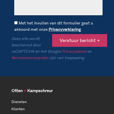
Met het invullen van dit formulier gaat u
akkoord met onze
Privacyverklaring
.
Deze site wordt
beschermd door
reCAPTCHA en het Google
Privacybeleid
en
Servicevoorwaarden
zijn van toepassing.
Otten
+
Kampschreur
Diensten
Klanten