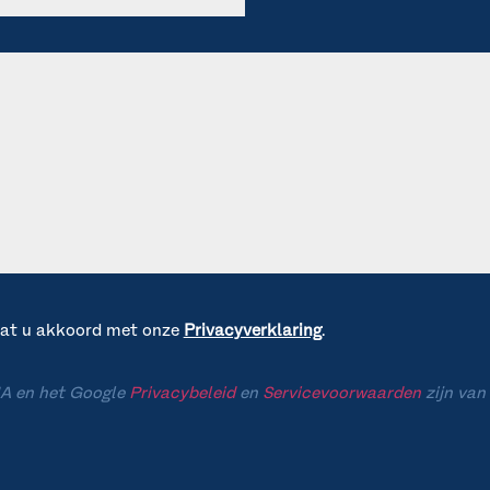
gaat u akkoord met onze
Privacyverklaring
.
A en het Google
Privacybeleid
en
Servicevoorwaarden
zijn van