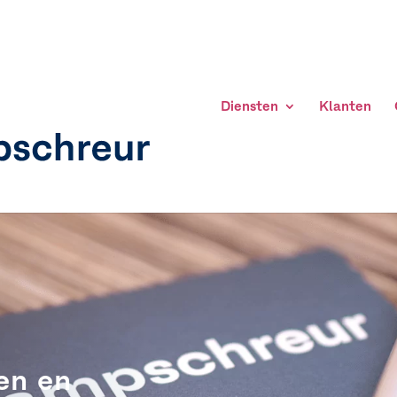
Diensten
Klanten
en en